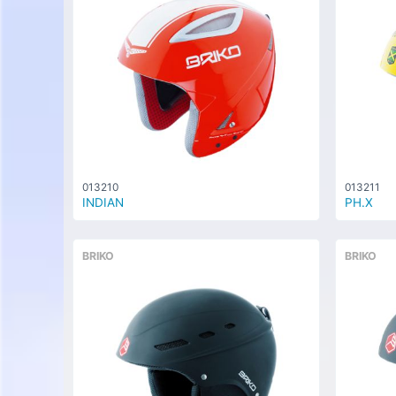
013210
013211
INDIAN
PH.X
BRIKO
BRIKO