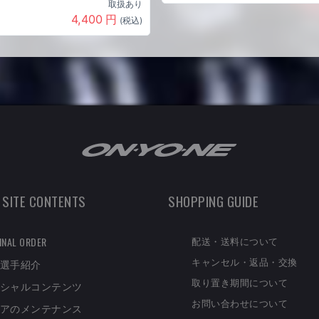
取扱あり
4,400
円
(税込)
 SITE CONTENTS
SHOPPING GUIDE
配送・送料について
INAL ORDER
キャンセル・返品・交換
選手紹介
取り置き期間について
シャルコンテンツ
お問い合わせについて
アのメンテナンス