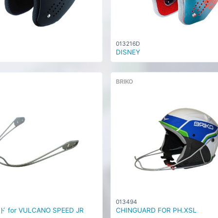
013216D
DISNEY
BRIKO
013494
for VULCANO SPEED JR
CHINGUARD FOR PH.XSL