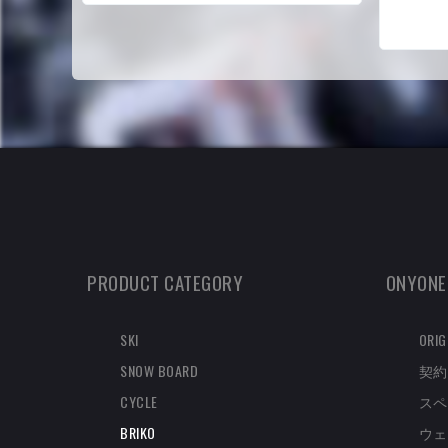
PRODUCT CATEGORY
ONYONE
SKI
ORIG
SNOW BOARD
契約
CYCLE
スペ
BRIKO
ウェ