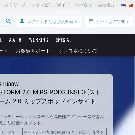
ュースリリース
ショッピングガイド
お問合せ
会社概要
ログインまたは会員登録
カートは空です
L
A.A.TH
WORKING
SPECIAL
ード
お客様サポート
オンヨネについて
211188W
STORM 2.0 MIPS PODS INSIDE[スト
ーム 2.0 ミップスポッドインサイド]
ベンチレーションシステムや高機能のインナー素材を搭
載した軽量ヘルメット。
ミップス
ヘルメットの内側に保護レイヤーを設け、衝撃を