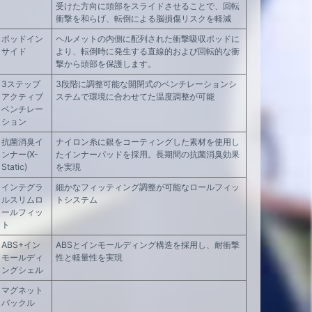
受けた方向に頭部をスライドさせることで、回転
衝撃を和らげ、転倒による脳損傷リスクを軽減
ポッドイン
ヘルメットの内側に配列された衝撃吸収ポッドに
サイド
より、転倒時に発生する直線的および回転的な衝
撃から頭部を保護します。
3ステップ
3段階に調整可能な開閉式のベンチレーションシ
アクティブ
ステムで環境に合わせてた温度調整が可能
ベンチレー
ション
抗菌消臭イ
ナイロン糸に銀をコーティングした素材を使用し
ンナー(X-
たインナーパッドを採用。長期間の抗菌消臭効果
Static)
を実現
インテグラ
細かなフィッティング調整が可能なロールフィッ
ルスリムロ
トシステム
ールフィッ
ト
ABS+イン
ABSとインモールディング構造を採用し、耐衝撃
モールディ
性と軽量性を実現
ングシェル
マグネット
バックル