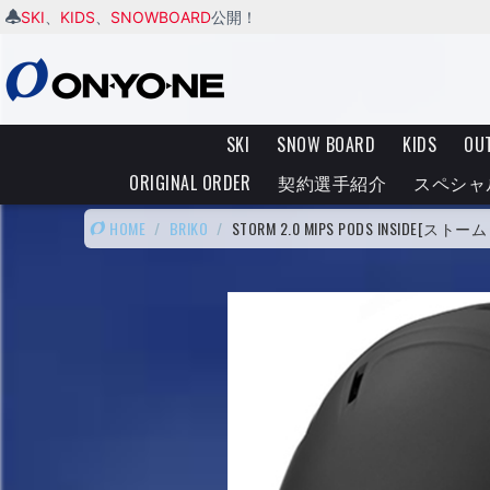
SKI
KIDS
SNOWBOARD
、
、
公開！
SKI
SNOW BOARD
KIDS
OU
ORIGINAL ORDER
契約選手紹介
スペシャ
HOME
/
BRIKO
/
STORM 2.0 MIPS PODS INSIDE