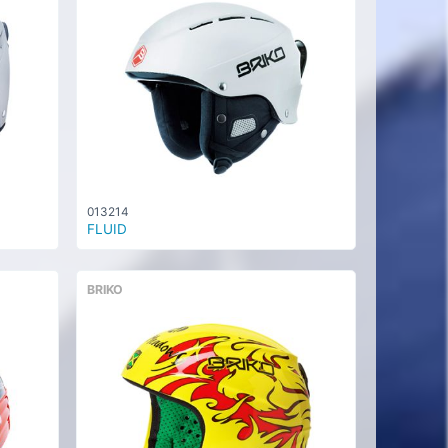
013214
FLUID
BRIKO