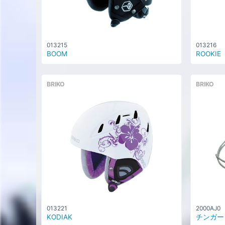
013215
013216
BOOM
ROOKIE
BRIKO
BRIKO
013221
2000AJ0
KODIAK
チンガード 