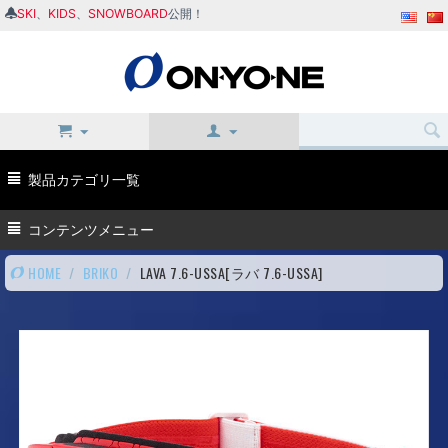
SKI
、
KIDS
、
SNOWBOARD
公開！
製品カテゴリ一覧
コンテンツメニュー
HOME
/
BRIKO
/
LAVA 7.6-USSA[ラバ 7.6-USSA]