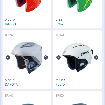
013210
013211
INDIAN
PH.X
BRIKO
BRIKO
013212
013214
DAKOTA
FLUID
BRIKO
BRIKO