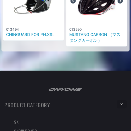
013494
013590
CHINGUARD FOR PH.XSL
MUSTANG CARBON （マス
タングカーボン）
PRODUCT CATEGORY
SKI
SNOW BOARD