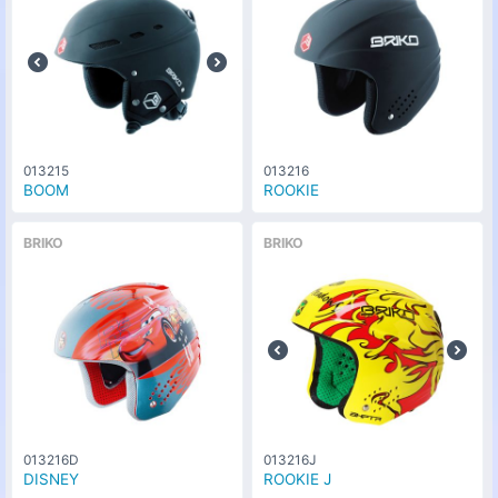
013215
013216
BOOM
ROOKIE
BRIKO
BRIKO
013216D
013216J
DISNEY
ROOKIE J