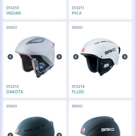
013210
013211
INDIAN
PH.X
BRIKO
BRIKO
013212
013214
DAKOTA
FLUID
BRIKO
BRIKO