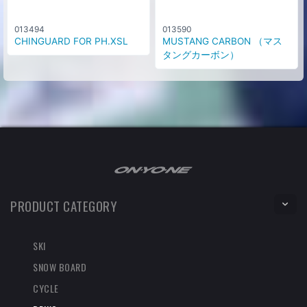
013494
013590
CHINGUARD FOR PH.XSL
MUSTANG CARBON （マス
タングカーボン）
PRODUCT CATEGORY
SKI
SNOW BOARD
CYCLE