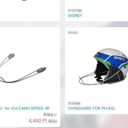
013216D
DISNEY
BRIKO
013494
for VULCANO SPEED JR
CHINGUARD FOR PH.XSL
取扱あり
4,400
円
(税込)