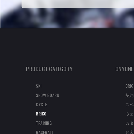
PRODUCT CATEGORY
ONYONE
SKI
ORIG
SNOW BOARD
契約
CYCLE
スペ
BRIKO
ウェ
TRAINING
カタ
BASEBALL
お客