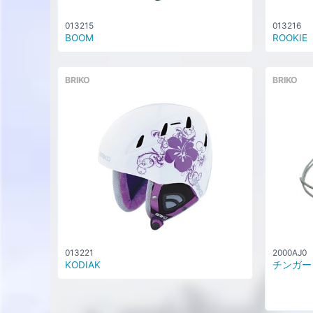
013215
013216
BOOM
ROOKIE
BRIKO
BRIKO
013221
2000AJ0
KODIAK
チンガード 