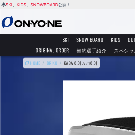
SKI
KIDS
SNOWBOARD
、
、
公開！
SKI
SNOW BOARD
KIDS
OU
ORIGINAL ORDER
契約選手紹介
スペシャ
HOME
/
BRIKO
/
KABA 8.9[カバ8.9]