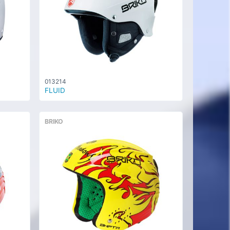
013214
FLUID
BRIKO