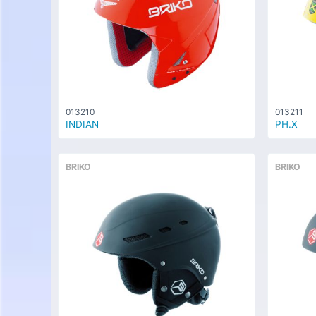
013210
013211
INDIAN
PH.X
BRIKO
BRIKO