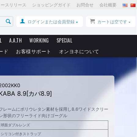
ュースリリース
ショッピングガイド
お問合せ
会社概要
ログインまたは会員登録
カートは空です
L
A.A.TH
WORKING
SPECIAL
ード
お客様サポート
オンヨネについて
2002KK0
KABA 8.9[カバ8.9]
フレームにポリウレタン素材を採用し8.6ワイドスクリー
ン形状のフリーライド向けゴーグル
球面ダブルレンズ
シリコン付きストラップ