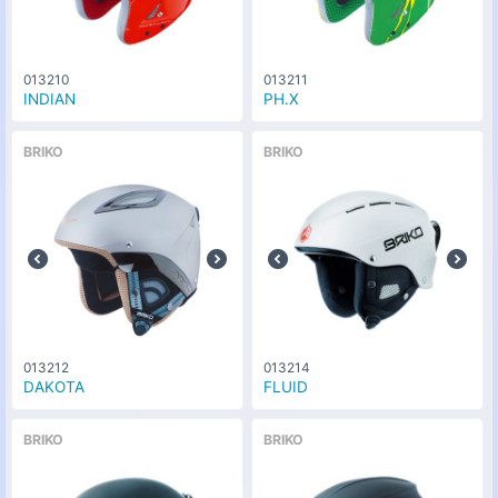
013210
013211
INDIAN
PH.X
BRIKO
BRIKO
013212
013214
DAKOTA
FLUID
BRIKO
BRIKO