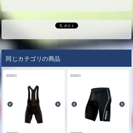
S(52-55cm)
カラー
マットシーブルー(924)
なし
0
円
サイズ
M-L(56-58cm)
カラー
マットシーブルー(924)
なし
0
円
サイズ
同じカテゴリの商品
XL(59-62cm)
カラー
マットレッドルビー(925)
BRIKO
BRIKO
なし
0
円
サイズ
S(52-55cm)
カラー
マットレッドルビー(925)
なし
0
円
サイズ
M-L(56-58cm)
カラー