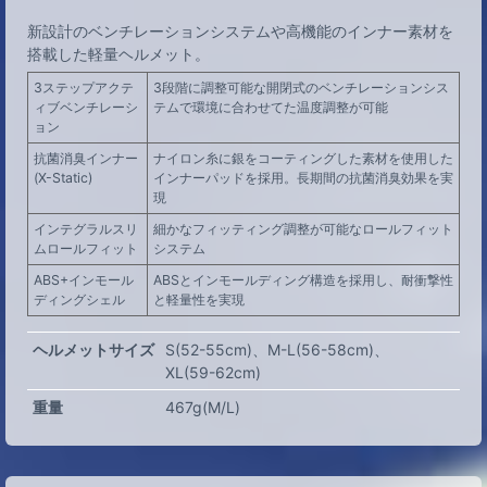
新設計のベンチレーションシステムや高機能のインナー素材を
搭載した軽量ヘルメット。
3ステップアクテ
3段階に調整可能な開閉式のベンチレーションシス
ィブベンチレーシ
テムで環境に合わせてた温度調整が可能
ョン
抗菌消臭インナー
ナイロン糸に銀をコーティングした素材を使用した
(X-Static)
インナーパッドを採用。長期間の抗菌消臭効果を実
現
インテグラルスリ
細かなフィッティング調整が可能なロールフィット
ムロールフィット
システム
ABS+インモール
ABSとインモールディング構造を採用し、耐衝撃性
ディングシェル
と軽量性を実現
ヘルメットサイズ
S(52-55cm)
M-L(56-58cm)
XL(59-62cm)
重量
467g(M/L)