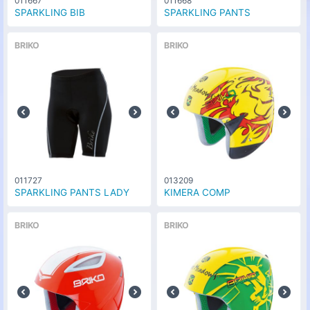
マットレッドルビー(925)
011667
011668
なし
0
円
SPARKLING BIB
SPARKLING PANTS
サイズ
XL(59-62cm)
BRIKO
BRIKO
011727
013209
SPARKLING PANTS LADY
KIMERA COMP
BRIKO
BRIKO