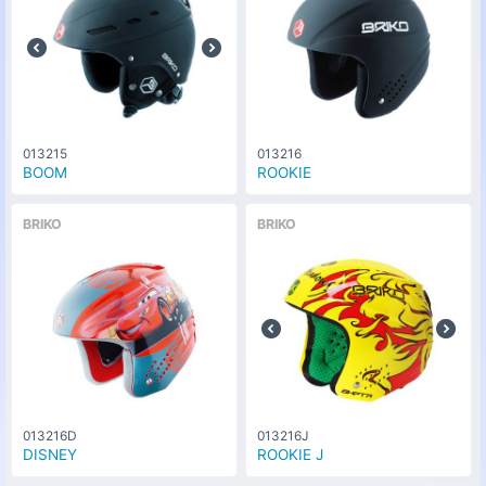
013215
013216
BOOM
ROOKIE
BRIKO
BRIKO
013216D
013216J
DISNEY
ROOKIE J