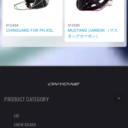
013494
013590
CHINGUARD FOR PH.XSL
MUSTANG CARBON （マス
タングカーボン）
PRODUCT CATEGORY
SKI
SNOW BOARD