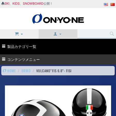
SKI
、
KIDS
、
SNOWBOARD
公開！
製品カテゴリ一覧
コンテンツメニュー
HOME
/
BRIKO
/
VULCANO“FIS 6.8”- FISI