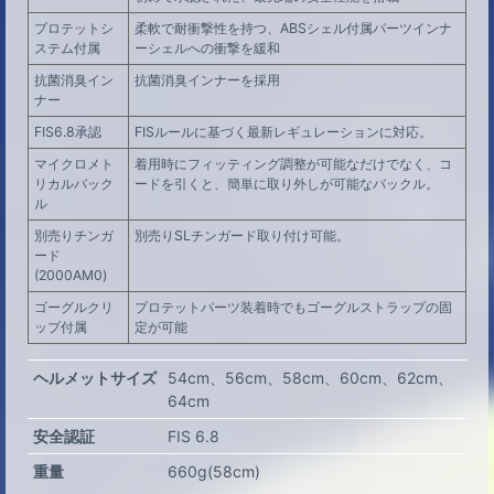
プロテットシ
柔軟で耐衝撃性を持つ、ABSシェル付属パーツインナ
ステム付属
ーシェルへの衝撃を緩和
抗菌消臭イン
抗菌消臭インナーを採用
ナー
FIS6.8承認
FISルールに基づく最新レギュレーションに対応。
マイクロメト
着用時にフィッティング調整が可能なだけでなく、コ
リカルバック
ードを引くと、簡単に取り外しが可能なバックル。
ル
別売りチンガ
別売りSLチンガード取り付け可能。
ード
(2000AM0)
ゴーグルクリ
プロテットパーツ装着時でもゴーグルストラップの固
ップ付属
定が可能
ヘルメットサイズ
54cm
56cm
58cm
60cm
62cm
64cm
安全認証
FIS 6.8
重量
660g(58cm)