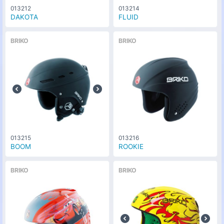
013212
013214
DAKOTA
FLUID
BRIKO
BRIKO
013215
013216
BOOM
ROOKIE
BRIKO
BRIKO