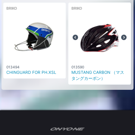
BRIKO
BRIKO
013494
013590
CHINGUARD FOR PH.XSL
MUSTANG CARBON （マス
タングカーボン）