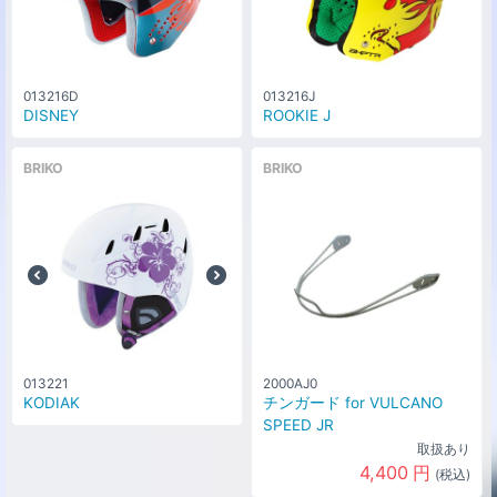
013216D
013216J
DISNEY
ROOKIE J
BRIKO
BRIKO
013221
2000AJ0
KODIAK
チンガード for VULCANO
SPEED JR
取扱あり
4,400
円
(税込)