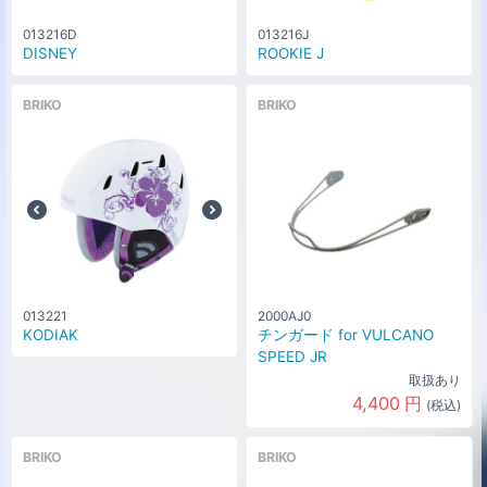
013216D
013216J
DISNEY
ROOKIE J
BRIKO
BRIKO
013221
2000AJ0
KODIAK
チンガード for VULCANO
SPEED JR
取扱あり
4,400
円
(税込)
BRIKO
BRIKO