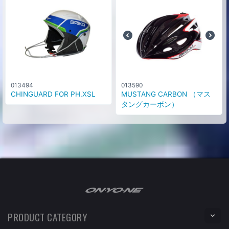
013494
013590
CHINGUARD FOR PH.XSL
MUSTANG CARBON （マス
タングカーボン）
PRODUCT CATEGORY