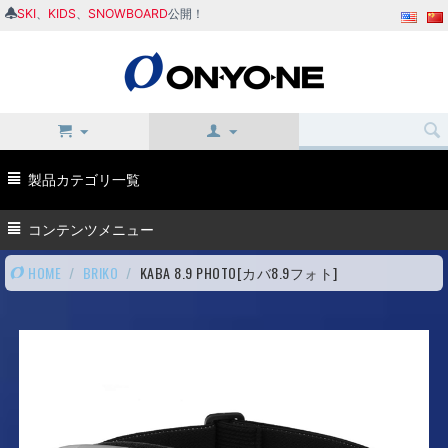
SKI
、
KIDS
、
SNOWBOARD
公開！
製品カテゴリ一覧
コンテンツメニュー
HOME
/
BRIKO
/
KABA 8.9 PHOTO[カバ8.9フォト]