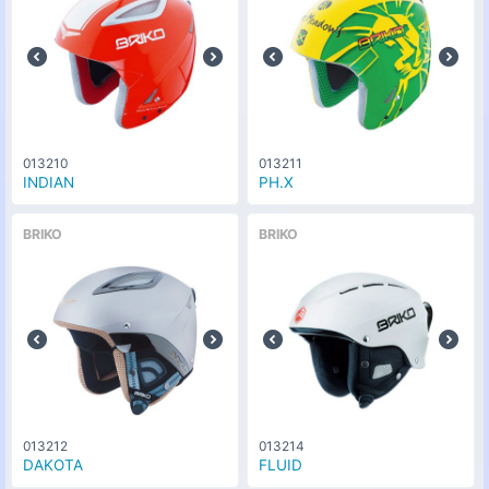
013210
013211
INDIAN
PH.X
BRIKO
BRIKO
013212
013214
DAKOTA
FLUID