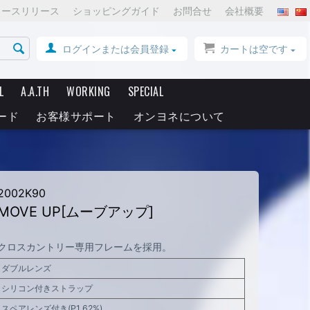
ュースリリース
ショッピングガイド
お問合せ
会社概要
ログインまたは会員登録
カートは空です
L
A.A.TH
WORKING
SPECIAL
ード
お客様サポート
オンヨネについて
2002K90
MOVE UP[ムーブアップ]
クロスカントリー専用フレームを採用。
ダブルレンズ
シリコン付きストラップ
スペアレンズ付き(P1 62%)