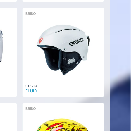
BRIKO
013214
FLUID
BRIKO