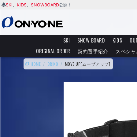
SKI
KIDS
SNOWBOARD
、
、
公開！
SKI
SNOW BOARD
KIDS
OU
ORIGINAL ORDER
契約選手紹介
スペシャ
HOME
/
BRIKO
/
MOVE UP[ムーブアップ]