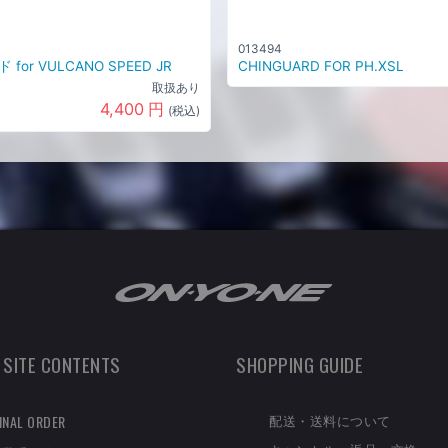
013494
for VULCANO SPEED JR
CHINGUARD FOR PH.XSL
取扱あり
4,400
円
(税込)
 SITE CONTENTS
SHOPPING GUIDE
配送・送料について
INAL ORDER