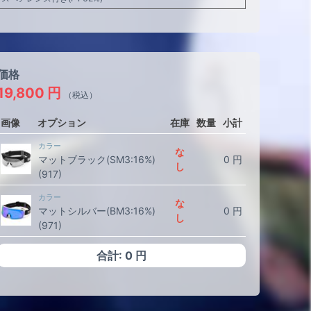
価格
19,800
円
（税込）
画像
オプション
在庫
数量
小計
カラー
な
マットブラック(SM3:16%)
0
円
し
(917)
カラー
な
マットシルバー(BM3:16%)
0
円
し
(971)
合計:
0
円