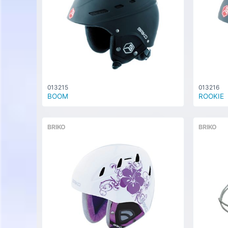
013215
013216
BOOM
ROOKIE
BRIKO
BRIKO