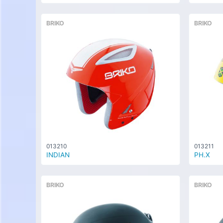
BRIKO
BRIKO
013210
013211
INDIAN
PH.X
BRIKO
BRIKO