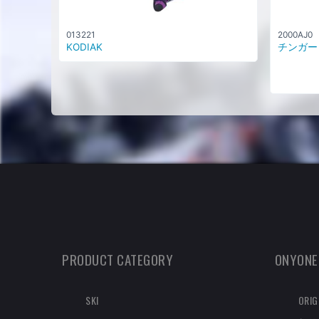
013221
2000AJ0
KODIAK
チンガード 
PRODUCT CATEGORY
ONYONE
SKI
ORIG