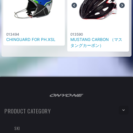
013494
013590
CHINGUARD FOR PH.XSL
MUSTANG CARBON （マス
タングカーボン）
PRODUCT CATEGORY
SKI