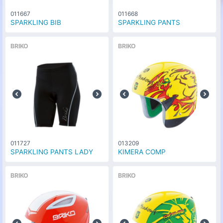
L [59-61cm]
011667
011668
SPARKLING BIB
SPARKLING PANTS
カラー
マットオレンジフロー(A032)
な
0
円
し
サイズ
BRIKO
BRIKO
M [54-58cm]
カラー
マットオレンジフロー(A032)
な
0
円
し
サイズ
L [59-61cm]
カラー
マットブラック(N041)
な
0
円
し
サイズ
011727
013209
SPARKLING PANTS LADY
KIMERA COMP
M [54-58cm]
カラー
BRIKO
BRIKO
マットブラック(N041)
な
0
円
し
サイズ
L [59-61cm]
カラー