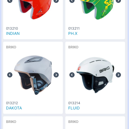
シャイニーホワイト(W034)
な
0
円
し
サイズ
M [54-58cm]
カラー
013210
013211
シャイニーホワイト(W034)
な
INDIAN
PH.X
0
円
し
サイズ
L [59-61cm]
BRIKO
BRIKO
013212
013214
DAKOTA
FLUID
BRIKO
BRIKO