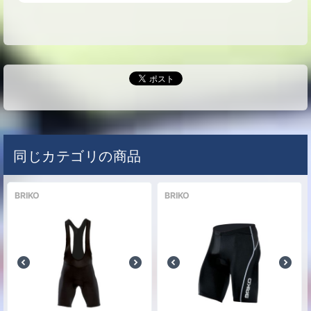
0
円
し
サイズ
L [59-61cm]
カラー
グリーン/ブラック/ホワイト
な
(S020)
0
円
し
サイズ
M [54-58cm]
カラー
グリーン/ブラック/ホワイト
な
同じカテゴリの商品
(S020)
0
円
し
サイズ
L [59-61cm]
BRIKO
BRIKO
カラー
ライトブルー/ホワイト(L016)
な
0
円
し
サイズ
M [54-58cm]
カラー
ライトブルー/ホワイト(L016)
な
0
円
し
サイズ