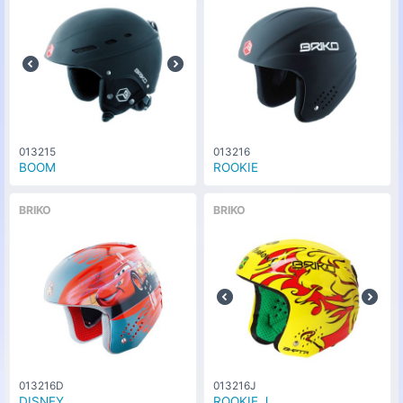
013215
013216
BOOM
ROOKIE
BRIKO
BRIKO
013216D
013216J
DISNEY
ROOKIE J