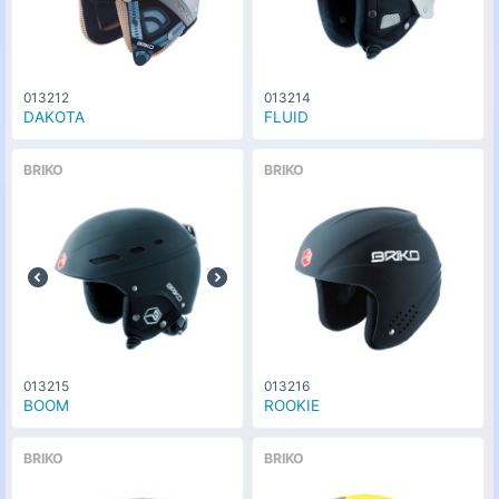
013212
013214
DAKOTA
FLUID
BRIKO
BRIKO
013215
013216
BOOM
ROOKIE
BRIKO
BRIKO