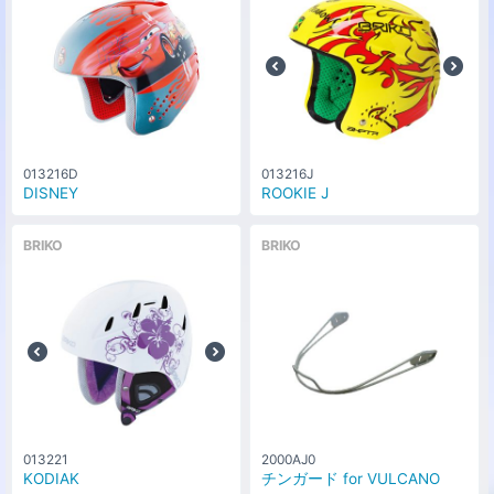
013216D
013216J
DISNEY
ROOKIE J
BRIKO
BRIKO
013221
2000AJ0
KODIAK
チンガード for VULCANO