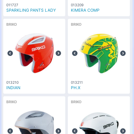
011727
013209
SPARKLING PANTS LADY
KIMERA COMP
BRIKO
BRIKO
013210
013211
INDIAN
PH.X
BRIKO
BRIKO