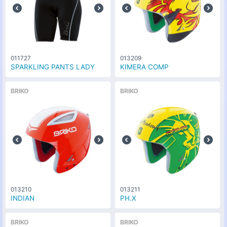
011727
013209
SPARKLING PANTS LADY
KIMERA COMP
BRIKO
BRIKO
013210
013211
INDIAN
PH.X
BRIKO
BRIKO