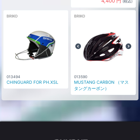
4,400
円
(税込)
BRIKO
BRIKO
013494
013590
CHINGUARD FOR PH.XSL
MUSTANG CARBON （マス
タングカーボン）