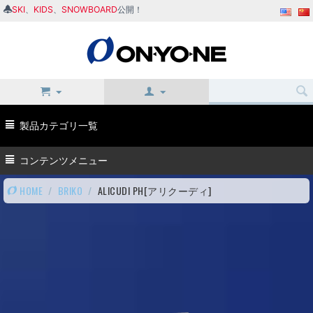
SKI
、
KIDS
、
SNOWBOARD
公開！
製品カテゴリ一覧
コンテンツメニュー
HOME
/
BRIKO
/
ALICUDI PH[アリクーディ]