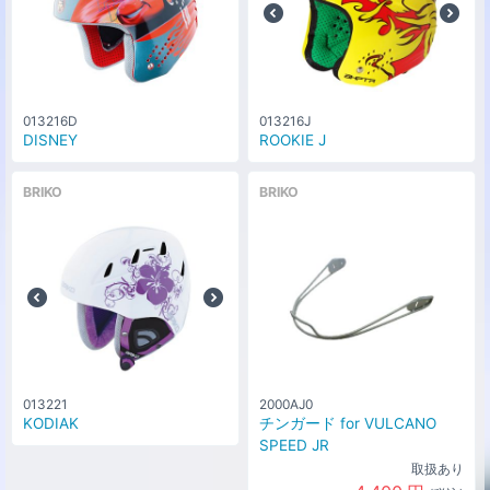
013216D
013216J
DISNEY
ROOKIE J
BRIKO
BRIKO
013221
2000AJ0
KODIAK
チンガード for VULCANO
SPEED JR
取扱あり