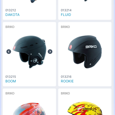
013212
013214
DAKOTA
FLUID
BRIKO
BRIKO
013215
013216
BOOM
ROOKIE
BRIKO
BRIKO