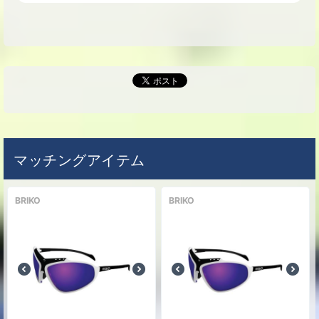
カラー
マットブラック/ホワイト/フロー
な
(N042)
0
円
し
サイズ
L[59-61cm]
カラー
マットホワイト(W041)
な
0
円
し
サイズ
M[54-58cm]
マッチングアイテム
カラー
マットホワイト(W041)
な
0
円
BRIKO
BRIKO
し
サイズ
L[59-61cm]
カラー
マットブラック(N041)
な
0
円
し
サイズ
M[54-58cm]
カラー