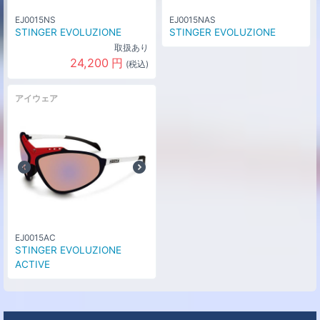
マットブラック(N041)
な
0
円
EJ0015NS
EJ0015NAS
し
サイズ
STINGER EVOLUZIONE
STINGER EVOLUZIONE
L[59-61cm]
取扱あり
24,200
円
(税込)
カラー
マットブラック/シルバー/ホワイト
な
(N063)
0
円
アイウェア
し
サイズ
M[54-58cm]
カラー
マットブラック/シルバー/ホワイト
な
(N063)
0
円
し
サイズ
L[59-61cm]
EJ0015AC
STINGER EVOLUZIONE
ACTIVE