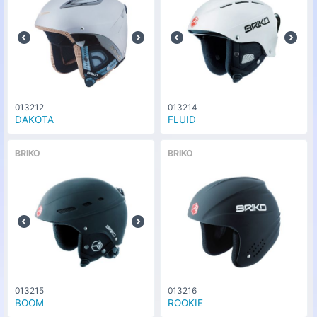
013212
013214
DAKOTA
FLUID
BRIKO
BRIKO
013215
013216
BOOM
ROOKIE