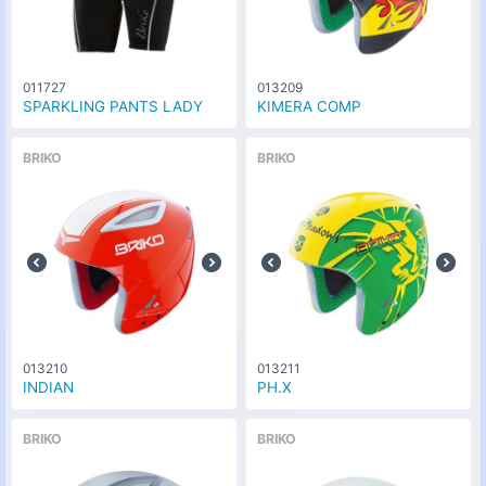
011727
013209
SPARKLING PANTS LADY
KIMERA COMP
BRIKO
BRIKO
013210
013211
INDIAN
PH.X
BRIKO
BRIKO