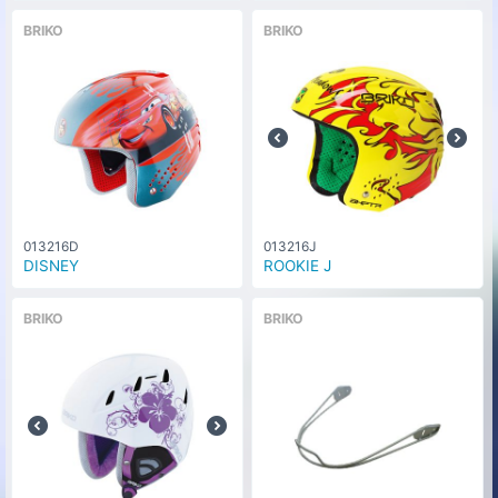
BRIKO
BRIKO
013216D
013216J
DISNEY
ROOKIE J
BRIKO
BRIKO