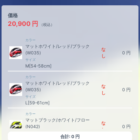
価格
20,900
円
（税込）
カラー
マットホワイト/レッド/ブラック
な
(W035)
0
円
し
サイズ
M[54-58cm]
カラー
マットホワイト/レッド/ブラック
な
(W035)
0
円
し
サイズ
L[59-61cm]
カラー
マットブラック/ホワイト/フロー
な
(N042)
0
円
し
サイズ
合計:
0
円
M[54-58cm]