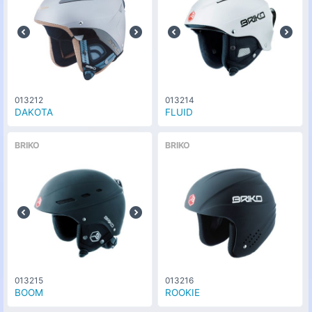
013212
013214
DAKOTA
FLUID
BRIKO
BRIKO
013215
013216
BOOM
ROOKIE