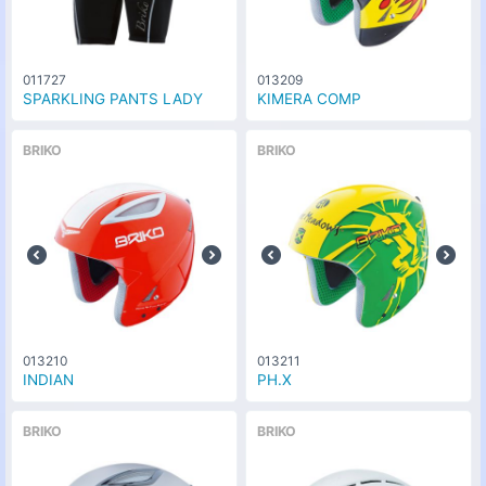
011727
013209
SPARKLING PANTS LADY
KIMERA COMP
BRIKO
BRIKO
013210
013211
INDIAN
PH.X
BRIKO
BRIKO