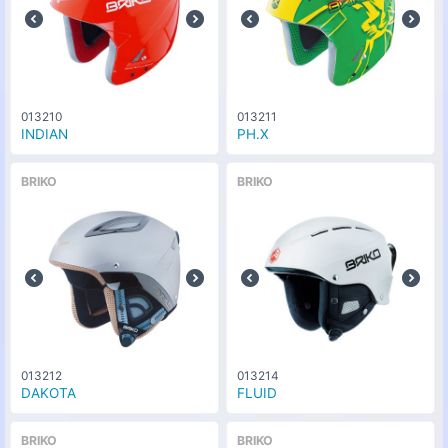
013210
013211
INDIAN
PH.X
BRIKO
BRIKO
013212
013214
DAKOTA
FLUID
BRIKO
BRIKO