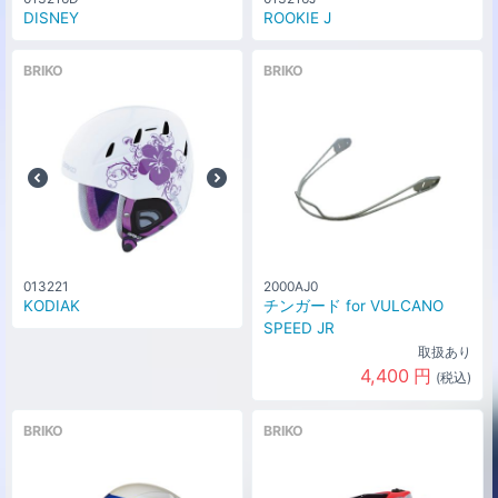
DISNEY
ROOKIE J
BRIKO
BRIKO
013221
2000AJ0
KODIAK
チンガード for VULCANO
SPEED JR
取扱あり
4,400
円
(税込)
BRIKO
BRIKO