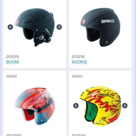
013215
013216
BOOM
ROOKIE
BRIKO
BRIKO
013216D
013216J