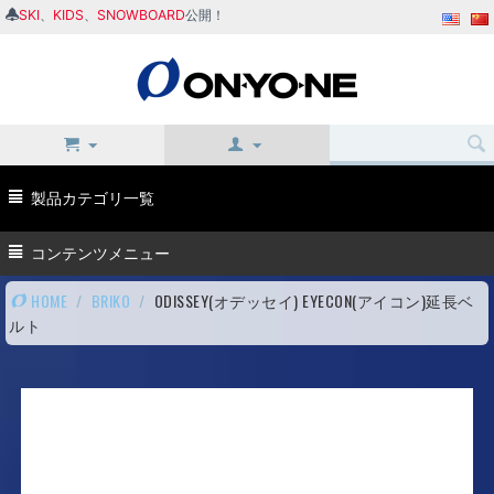
SKI
、
KIDS
、
SNOWBOARD
公開！
製品カテゴリ一覧
コンテンツメニュー
HOME
/
BRIKO
/
ODISSEY(オデッセイ) EYECON(アイコン)延長ベ
ルト