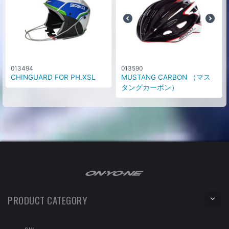
013494
013590
CHINGUARD FOR PH.XSL
MUSTANG CARBON （マス
タングカーボン）
PRODUCT CATEGORY