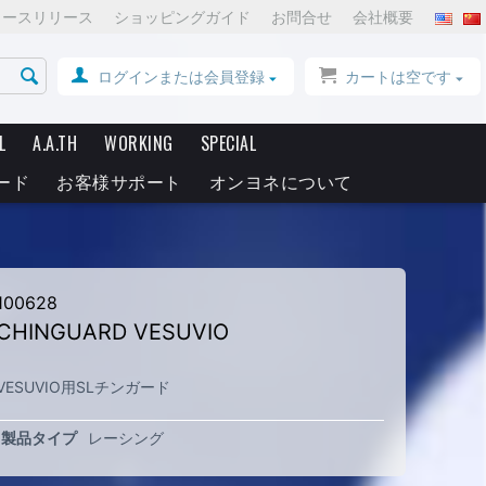
ュースリリース
ショッピングガイド
お問合せ
会社概要
ログインまたは会員登録
カートは空です
L
A.A.TH
WORKING
SPECIAL
ード
お客様サポート
オンヨネについて
100628
CHINGUARD VESUVIO
VESUVIO用SLチンガード
製品タイプ
レーシング