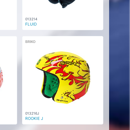
013214
FLUID
BRIKO
013216J
ROOKIE J