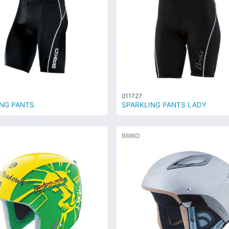
011727
NG PANTS
SPARKLING PANTS LADY
BRIKO