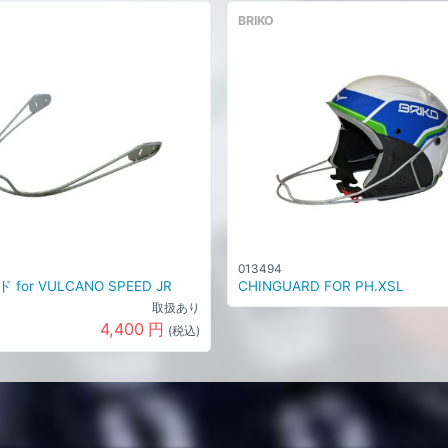
BRIKO
013494
for VULCANO SPEED JR
CHINGUARD FOR PH.XSL
取扱あり
4,400
円
(税込)