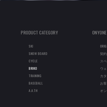
PRODUCT CATEGORY
ONYONE
SKI
ORIG
SNOW BOARD
契約
CYCLE
スペ
BRIKO
ウェ
TRAINING
カタ
BASEBALL
お客
A.A.TH
オン