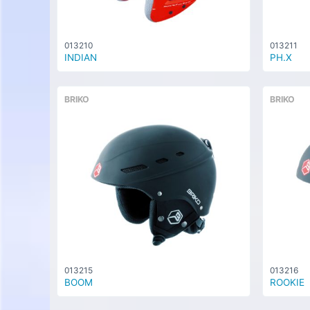
013210
013211
INDIAN
PH.X
BRIKO
BRIKO
013215
013216
BOOM
ROOKIE