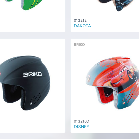
013212
DAKOTA
BRIKO
013216D
DISNEY