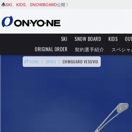
SKI
KIDS
SNOWBOARD
、
、
公開！
SKI
SNOW BOARD
KIDS
OU
ORIGINAL ORDER
契約選手紹介
スペシャ
HOME
/
BRIKO
/
CHINGUARD VESUVIO