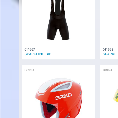
011667
011668
SPARKLING BIB
SPARKLI
BRIKO
BRIKO