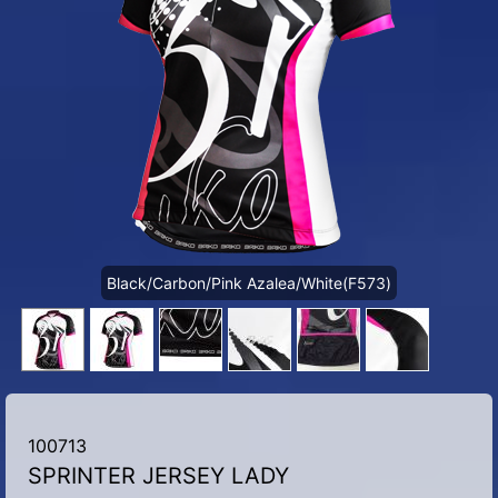
Black/Carbon/Pink Azalea/White(F573)
100713
SPRINTER JERSEY LADY