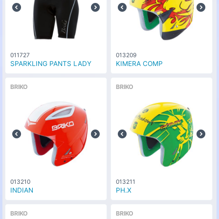
011727
013209
SPARKLING PANTS LADY
KIMERA COMP
BRIKO
BRIKO
013210
013211
INDIAN
PH.X
BRIKO
BRIKO