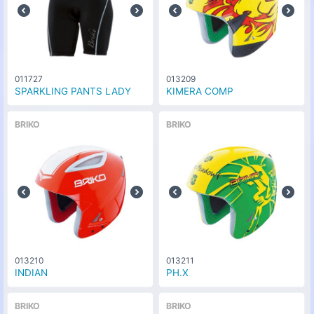
011727
013209
SPARKLING PANTS LADY
KIMERA COMP
BRIKO
BRIKO
013210
013211
INDIAN
PH.X
BRIKO
BRIKO