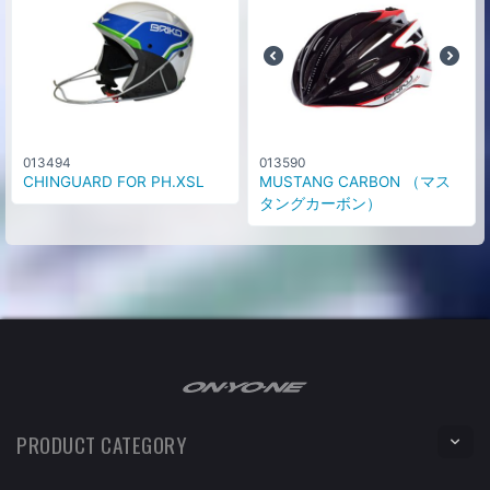
013494
013590
CHINGUARD FOR PH.XSL
MUSTANG CARBON （マス
タングカーボン）
PRODUCT CATEGORY