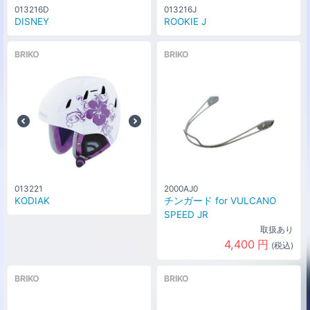
013216D
013216J
DISNEY
ROOKIE J
BRIKO
BRIKO
013221
2000AJ0
KODIAK
チンガード for VULCANO
SPEED JR
取扱あり
4,400
円
(税込)
BRIKO
BRIKO