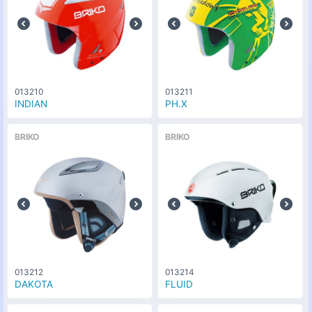
013210
013211
INDIAN
PH.X
BRIKO
BRIKO
013212
013214
DAKOTA
FLUID