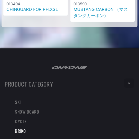
013494
013590
CHINGUARD FOR PH.XSL
MUSTANG CARBON （マス
タングカーボン）
PRODUCT CATEGORY
SKI
SNOW BOARD
CYCLE
BRIKO