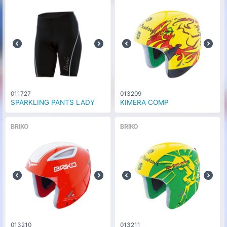
011727
013209
SPARKLING PANTS LADY
KIMERA COMP
BRIKO
BRIKO
013210
013211