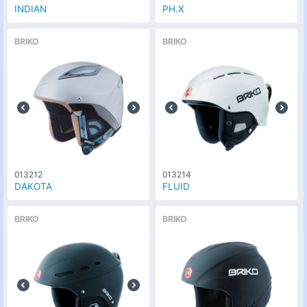
INDIAN
PH.X
BRIKO
BRIKO
013212
013214
DAKOTA
FLUID
BRIKO
BRIKO