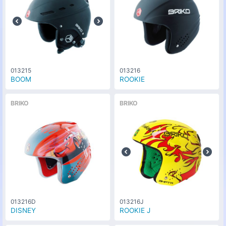
013215
013216
BOOM
ROOKIE
BRIKO
BRIKO
013216D
013216J
DISNEY
ROOKIE J