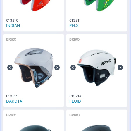
013210
013211
INDIAN
PH.X
BRIKO
BRIKO
013212
013214
DAKOTA
FLUID
BRIKO
BRIKO