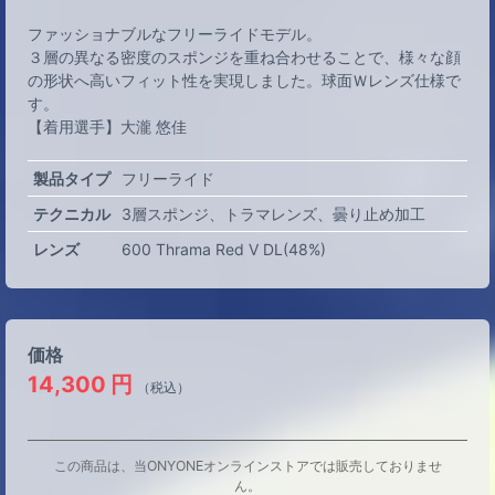
ファッショナブルなフリーライドモデル。
３層の異なる密度のスポンジを重ね合わせることで、様々な顔
の形状へ高いフィット性を実現しました。球面Ｗレンズ仕様で
す。
【着用選手】大瀧 悠佳
製品タイプ
フリーライド
テクニカル
3層スポンジ
トラマレンズ
曇り止め加工
レンズ
600 Thrama Red V DL(48%)
価格
14,300
円
（税込）
この商品は、当ONYONEオンラインストアでは販売しておりませ
ん。