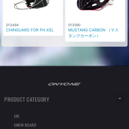
013494
013590
CHINGUARD FOR PH.XSL
MUSTANG CARBON （マス
タングカーボン）
PRODUCT CATEGORY
SKI
SNOW BOARD