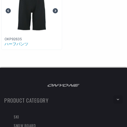
OKP92635
ハーフパンツ
PRODUCT CATEGORY
SKI
SNOW BOARD