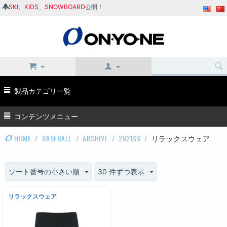
SKI
、
KIDS
、
SNOWBOARD
公開！
製品カテゴリ一覧
コンテンツメニュー
HOME
/
BASEBALL
/
ARCHIVE
/
2021SS
/
リラックスウェア
ソート番号の小さい順
30 件ずつ表示
リラックスウェア