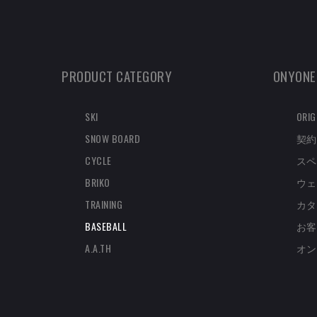
PRODUCT CATEGORY
ONYONE
SKI
ORIG
SNOW BOARD
契約
CYCLE
スペ
BRIKO
ウェ
TRAINING
カタ
BASEBALL
お客
A.A.TH
オン