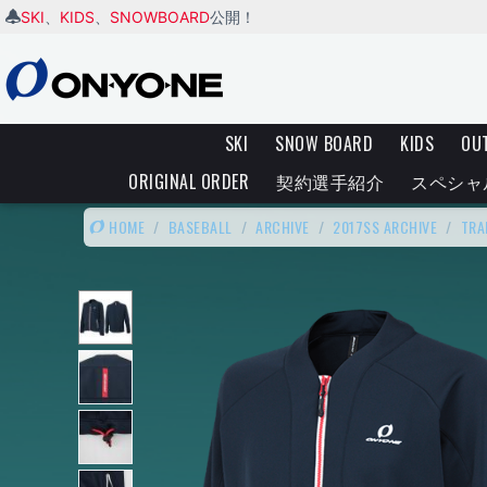
SKI
KIDS
SNOWBOARD
、
、
公開！
SKI
SNOW BOARD
KIDS
OU
ORIGINAL ORDER
契約選手紹介
スペシャ
HOME
/
BASEBALL
/
ARCHIVE
/
2017SS ARCHIVE
/
TRA