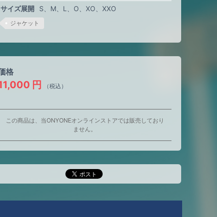
サイズ展開
S
M
L
O
XO
XXO
ジャケット
価格
11,000
円
（税込）
この商品は、当ONYONEオンラインストアでは販売しており
ません。