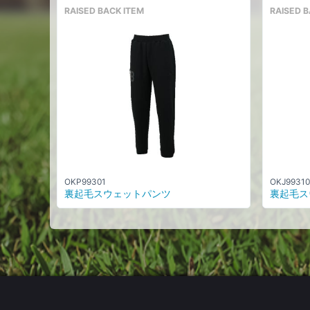
RAISED BACK ITEM
RAISED B
OKP99301
OKJ99310
裏起毛スウェットパンツ
裏起毛ス