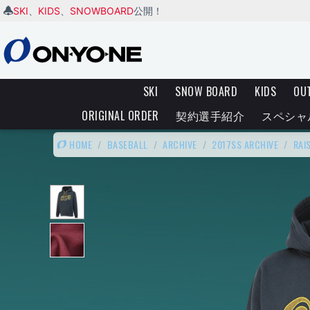
SKI
KIDS
SNOWBOARD
、
、
公開！
SKI
SNOW BOARD
KIDS
OU
ORIGINAL ORDER
契約選手紹介
スペシャ
HOME
/
BASEBALL
/
ARCHIVE
/
2017SS ARCHIVE
/
RAI