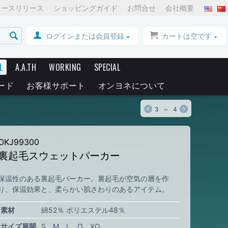
ュースリリース
ショッピングガイド
お問合せ
会社概要
ログインまたは会員登録
カートは空です
L
A.A.TH
WORKING
SPECIAL
ード
お客様サポート
オンヨネについて
3
～
4
OKJ99300
裏起毛スウェットパーカー
保温性のある裏起毛パーカー。裏起毛が空気の層を作
り、保温効果と、柔らかい肌さわりのあるアイテム。
素材
綿52％ ポリエステル48％
サイズ展開
S
M
L
O
XO