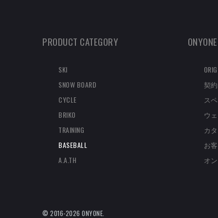
PRODUCT CATEGORY
ONYONE
SKI
ORIG
SNOW BOARD
契約
CYCLE
スペ
BRIKO
ウェ
TRAINING
カタ
BASEBALL
お客
A.A.TH
オン
© 2016-2026 ONYONE.