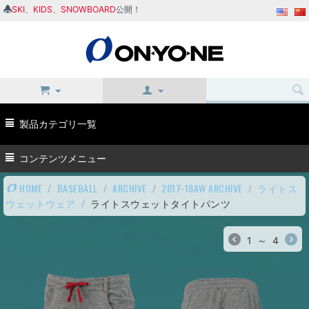
SKI
、
KIDS
、
SNOWBOARD
公開！
製品カテゴリ一覧
コンテンツメニュー
HOME
/
BASEBALL
/
ARCHIVE
/
2017-18AW ARCHIVE
/
ライトス
ウェットウェア
/
ライトスウェットタイトパンツ
1
～
4