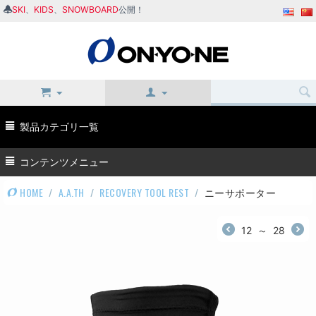
SKI
、
KIDS
、
SNOWBOARD
公開！
製品カテゴリ一覧
コンテンツメニュー
HOME
/
A.A.TH
/
RECOVERY TOOL REST
/
ニーサポーター
12
～
28