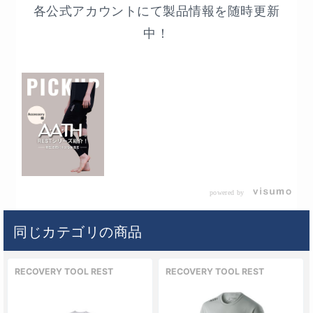
各公式アカウントにて製品情報を随時更新
中！
P
l
a
y
V
i
d
e
powered by
o
同じカテゴリの商品
RECOVERY TOOL REST
RECOVERY TOOL REST