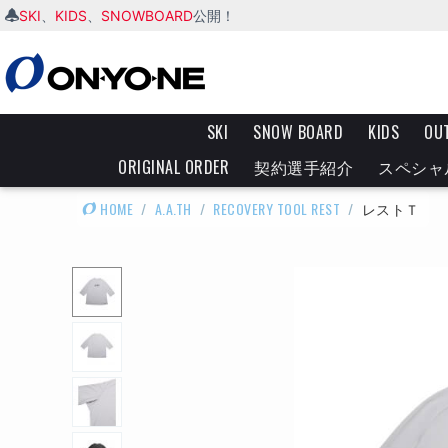
SKI
KIDS
SNOWBOARD
、
、
公開！
SKI
SNOW BOARD
KIDS
OU
ORIGINAL ORDER
契約選手紹介
スペシャ
HOME
/
A.A.TH
/
RECOVERY TOOL REST
/
レストＴ