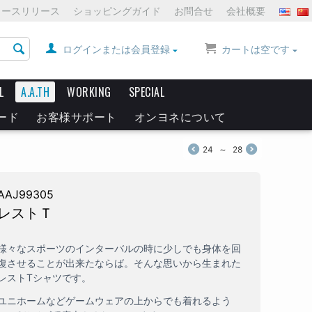
ュースリリース
ショッピングガイド
お問合せ
会社概要
ログインまたは会員登録
カートは空です
L
A.A.TH
WORKING
SPECIAL
ード
お客様サポート
オンヨネについて
24
～
28
AAJ99305
レストＴ
様々なスポーツのインターバルの時に少しでも身体を回
復させることが出来たならば。そんな思いから生まれた
レストTシャツです。
ユニホームなどゲームウェアの上からでも着れるよう