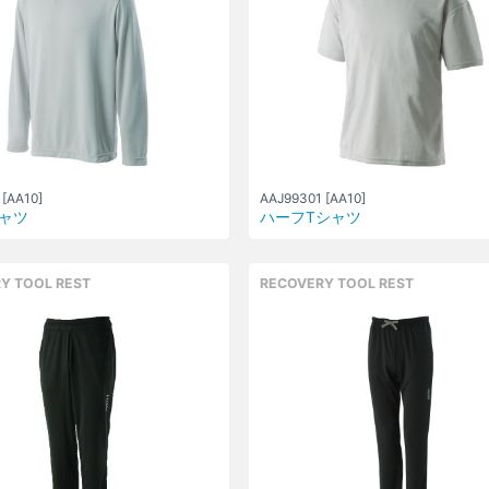
[AA10]
AAJ99301 [AA10]
ャツ
ハーフTシャツ
Y TOOL REST
RECOVERY TOOL REST