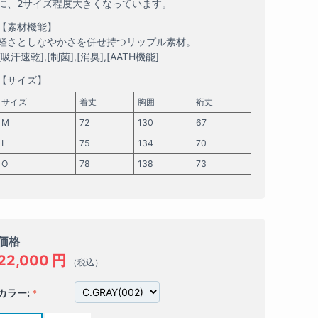
に、2サイズ程度大きくなっています。
【素材機能】
軽さとしなやかさを併せ持つリップル素材。
[吸汗速乾],[制菌],[消臭],[AATH機能]
【サイズ】
サイズ
着丈
胸囲
裄丈
M
72
130
67
L
75
134
70
O
78
138
73
価格
22,000
円
（税込）
カラー: