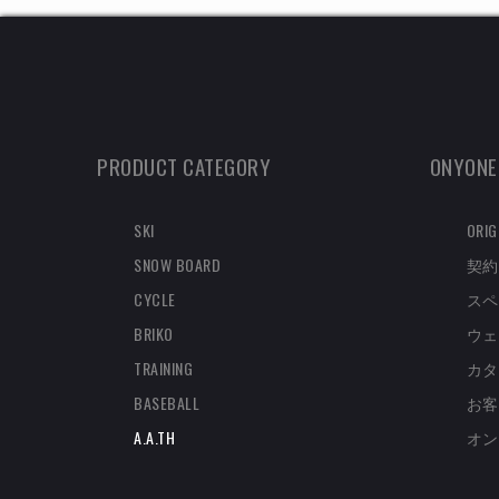
PRODUCT CATEGORY
ONYONE
SKI
ORIG
SNOW BOARD
契約
CYCLE
スペ
BRIKO
ウェ
TRAINING
カタ
BASEBALL
お客
A.A.TH
オン