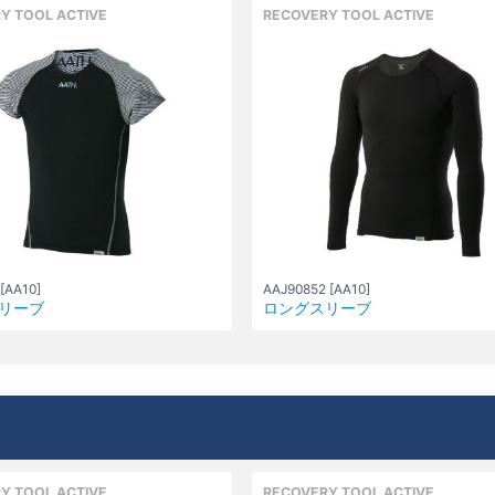
Y TOOL ACTIVE
RECOVERY TOOL ACTIVE
[AA10]
AAJ90852 [AA10]
リーブ
ロングスリーブ
Y TOOL ACTIVE
RECOVERY TOOL ACTIVE