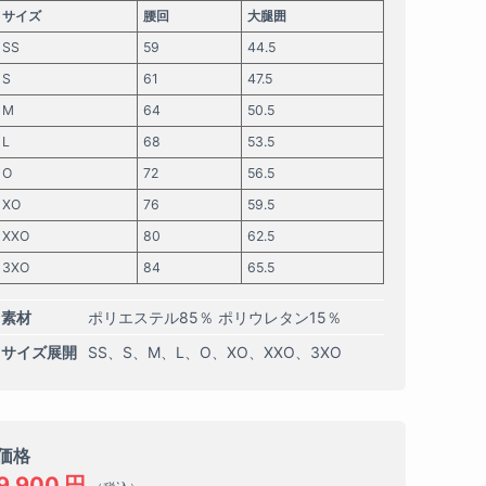
サイズ
腰回
大腿囲
SS
59
44.5
S
61
47.5
M
64
50.5
L
68
53.5
O
72
56.5
XO
76
59.5
XXO
80
62.5
3XO
84
65.5
素材
ポリエステル85％ ポリウレタン15％
サイズ展開
SS
S
M
L
O
XO
XXO
3XO
価格
9,900
円