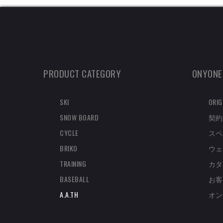
PRODUCT CATEGORY
ONYONE
SKI
ORIG
SNOW BOARD
契約
CYCLE
スペ
BRIKO
ウェ
TRAINING
カタ
BASEBALL
お客
A.A.TH
オン