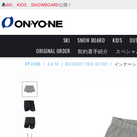
SKI
KIDS
SNOWBOARD
、
、
公開！
SKI
SNOW BOARD
KIDS
OU
ORIGINAL ORDER
契約選手紹介
スペシャ
HOME
/
A.A.TH
/
RECOVERY TOOL ACTIVE
/
インナーシ