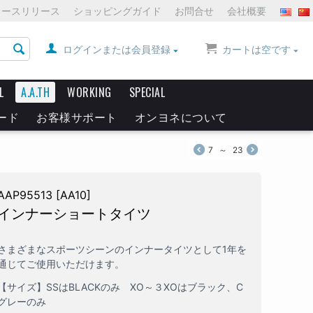
ュースリリース
ショッピングガイド
お問合せ
会社概要
ログインまたは会員登録
カートは空です
L
A.A.TH
WORKING
SPECIAL
ード
お客様サポート
オンヨネについて
7
～
23
AAP95513 [AA10]
インナーショートタイツ
さまざまなスポーツシーンのインナータイツとして1年を
通じてご使用いただけます。
【サイズ】SSはBLACKのみ XO～３XOはブラック、C
グレーのみ