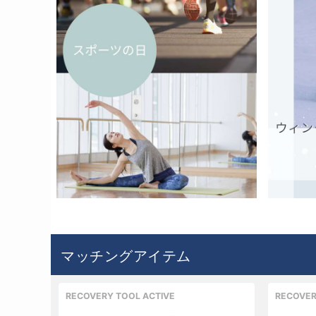
y
y
V
V
i
i
d
d
e
e
o
o
マッチングアイテム
RECOVERY TOOL ACTIVE
RECOVER