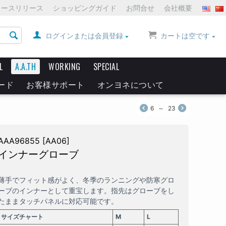
ュースリリース
ショッピングガイド
お問合せ
会社概要
ログインまたは会員登録
カートは空です
L
A.A.TH
WORKING
SPECIAL
ード
お客様サポート
オンヨネについて
6
～
23
AAA96855 [AA06]
インナーグローブ
薄手でフィット感がよく、冬季のランニングや防寒グロ
ーブのインナーとして重宝します。指先はグローブをし
たままタッチパネルに対応可能です。
サイズチャート
M
L