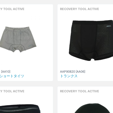
Y TOOL ACTIVE
RECOVERY TOOL ACTIVE
 [AA10]
AAP90820 [AA06]
ショートタイツ
トランクス
Y TOOL ACTIVE
RECOVERY TOOL ACTIVE