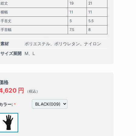
総丈
19
21
横幅
11
11
手首丈
5
5.5
手首幅
7.5
8
素材
ポリエステル、ポリウレタン、ナイロン
サイズ展開
M
L
価格
4,620
円
（税込）
カラー: