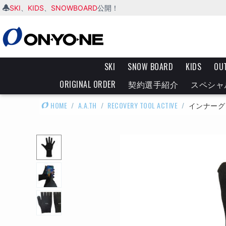
SKI
KIDS
SNOWBOARD
、
、
公開！
SKI
SNOW BOARD
KIDS
OU
ORIGINAL ORDER
契約選手紹介
スペシャ
HOME
/
A.A.TH
/
RECOVERY TOOL ACTIVE
/
インナーグ