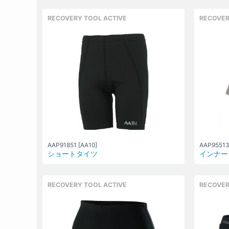
RECOVERY TOOL ACTIVE
RECOVER
AAP91851 [AA10]
AAP95513
ショートタイツ
インナー
RECOVERY TOOL ACTIVE
RECOVER