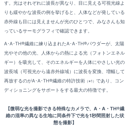
す。光はそれぞれに波長が異なり、目に見える可視光線よ
りも緩やかな波長の例を挙げると、人体などが発している
赤外線も目には見えませんが光のひとつで、みなさんも知
っているサーモグラフィで確認できます。
A･A･TH®繊維に練り込まれたA･A･TH®パウダーが、太陽
光やその他の光、人体からの熱による光（フォトンエネル
ギー）を吸光して、そのエネルギーを人体にやさしい光の
波長域（可視光から遠赤外線域）に波長を変換、増幅して
再放するのがA･A･TH®繊維の特許技術
であり、コン
（※1）
ディショニングをサポートをする最大の特徴です。
【微弱な光を撮影できる特殊なカメラで、A・A・TH®繊
維の混率の異なる生地に同条件下で光を1秒間照射した状
態を撮影】