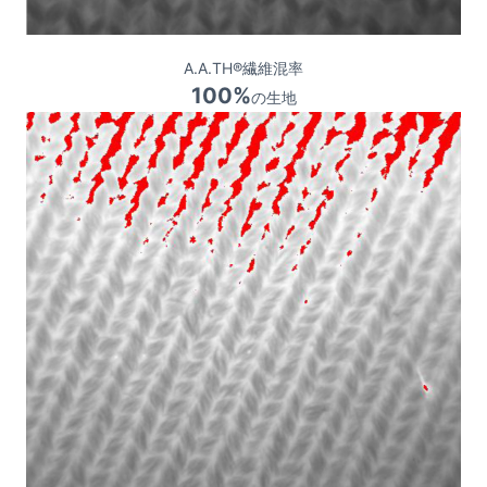
A.A.TH®繊維混率
100%
の生地