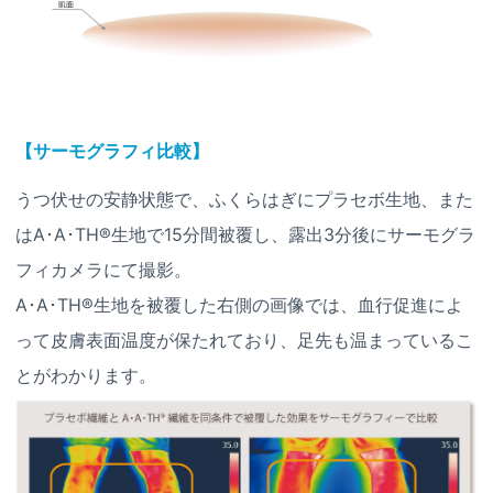
【サーモグラフィ比較】
うつ伏せの安静状態で、ふくらはぎにプラセボ生地、また
はA･A･TH®生地で15分間被覆し、露出3分後にサーモグラ
フィカメラにて撮影。
A･A･TH®生地を被覆した右側の画像では、血行促進によ
って皮膚表面温度が保たれており、足先も温まっているこ
とがわかります。