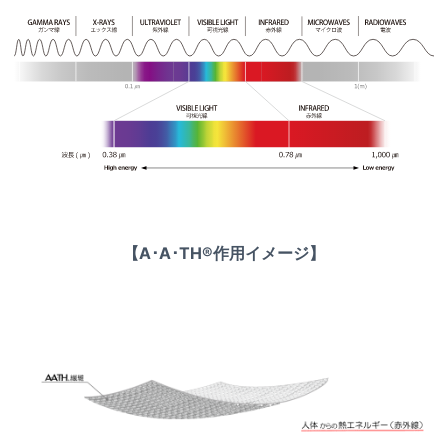
【A･A･TH®作用イメージ】