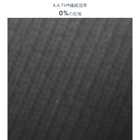
A.A.TH®繊維混率
0%
の生地