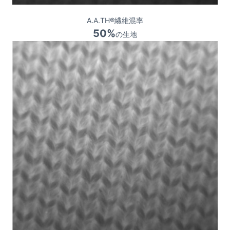
A.A.TH®繊維混率
50%
の生地