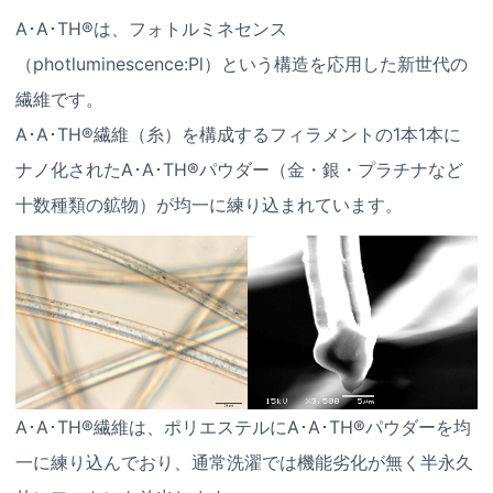
A･A･TH®は、フォトルミネセンス
（photluminescence:Pl）という構造を応用した新世代の
繊維です。
A･A･TH®繊維（糸）を構成するフィラメントの1本1本に
ナノ化されたA･A･TH®パウダー（金・銀・プラチナなど
十数種類の鉱物）が均一に練り込まれています。
A･A･TH®繊維は、ポリエステルにA･A･TH®パウダーを均
一に練り込んでおり、通常洗濯では機能劣化が無く半永久