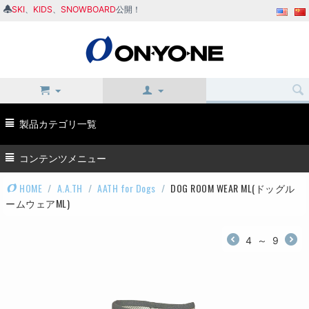
SKI
、
KIDS
、
SNOWBOARD
公開！
製品カテゴリ一覧
コンテンツメニュー
HOME
/
A.A.TH
/
AATH for Dogs
/
DOG ROOM WEAR ML(ドッグル
ームウェアML)
4
～
9