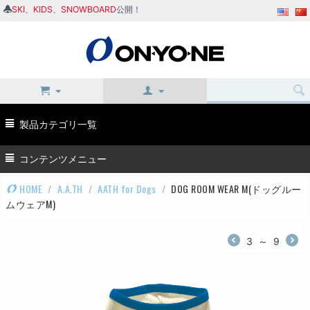
SKI
、
KIDS
、
SNOWBOARD
公開！
製品カテゴリ一覧
コンテンツメニュー
HOME
/
A.A.TH
/
AATH for Dogs
/
DOG ROOM WEAR M(ドッグルー
ムウェアM)
3
～
9