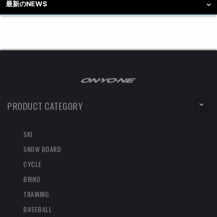
最新のNEWS
PRODUCT CATEGORY
SKI
SNOW BOARD
CYCLE
BRIKO
TRAINING
BASEBALL