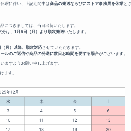
期休暇に伴い、上記期間中は
商品の発送ならびにストア事務局を休業
と
いた商品につきましては、当日出荷いたします。
注文分は、
1月5日（月）より順次発送
いたします。
日（月）以降、順次対応
させていただきます。
メールのご返信や商品の発送に数日お時間を要する場合
がございます。
さいますようお願い申し上げます。
だけます。
025年12月
水
木
金
土
3
4
5
6
10
11
12
13
17
18
19
20