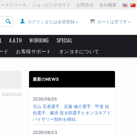
ュースリリース
ショッピングガイド
お問合せ
会社概要
ログインまたは会員登録
カートは空です
L
A.A.TH
WORKING
SPECIAL
ード
お客様サポート
オンヨネについて
最新のNEWS
2025/12/22
2026/08/05
北山 亘基選手、近藤 健介選手、甲斐 拓
也選手、藤浪 晋太郎選手とオンヨネアド
バイザリー契約を締結
2026/08/03