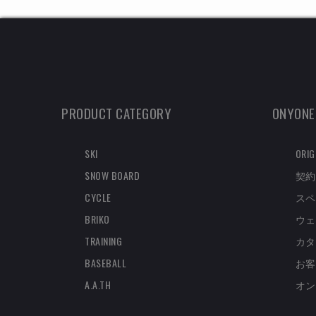
PRODUCT CATEGORY
ONYONE
SKI
ORIG
SNOW BOARD
契約
CYCLE
スペ
BRIKO
ウェ
TRAINING
カタ
BASEBALL
お客
A.A.TH
オン