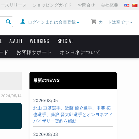
ュースリリース
ショッピングガイド
お問合せ
会社概要
ログインまたは会員登録
カートは空です
L
A.A.TH
WORKING
SPECIAL
ード
お客様サポート
オンヨネについて
最新のNEWS
2024/05/14
2026/08/05
北山 亘基選手、近藤 健介選手、甲斐 拓
也選手、藤浪 晋太郎選手とオンヨネアド
バイザリー契約を締結
2026/08/03