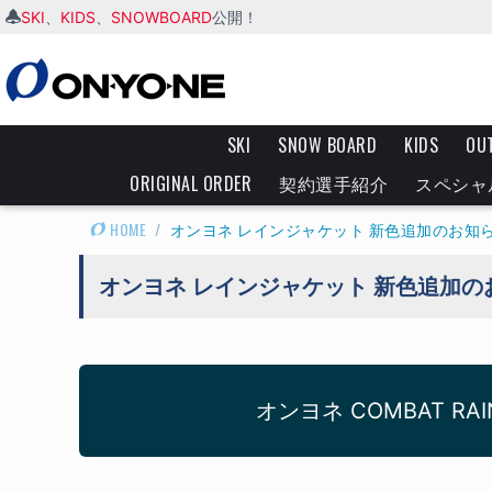
SKI
KIDS
SNOWBOARD
、
、
公開！
SKI
SNOW BOARD
KIDS
OU
ORIGINAL ORDER
契約選手紹介
スペシャ
HOME
/
オンヨネ レインジャケット 新色追加のお知
オンヨネ レインジャケット 新色追加の
オンヨネ COMBAT 