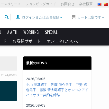
ュースリリース
ショッピングガイド
お問合せ
会社概要
ログインまたは会員登録
カートは空です
L
A.A.TH
WORKING
SPECIAL
ード
お客様サポート
オンヨネについて
最新のNEWS
2024/05/15
2026/08/05
北山 亘基選手、近藤 健介選手、甲斐 拓
也選手、藤浪 晋太郎選手とオンヨネアド
バイザリー契約を締結
2026/08/03