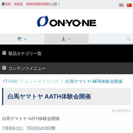
SKI
、
KIDS
、
SNOWBOARD
公開！
製品カテゴリ一覧
コンテンツメニュー
HOME
/
ニュースリリース
/
白馬ヤマトヤ AATH体験会開催
白馬ヤマトヤ AATH体験会開催
2019/07/05
白馬ヤマトヤ AATH体験会開催
7月6日(土)、7日(日)の2日間