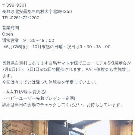
〒399-9301
長野県北安曇郡白馬村大字北城6350
TEL:0261-72-2200
営業時間
Open
通常営業 9：30～19：00
※5月GW明け～10月末迄の日曜・祝日は9：30～18：00
長野県白馬村にあります白馬ヤマトヤ様で二ューモデルSKI展示会が
7月6日(土)、7日(日)の2日で開催されます。AATH体験会も実施致し
ます。
今回は今までとは違った体験会を予定しています。
・A.A.THが味を変える!
・ヘビーユーザー先着プレゼント企画!
詳細は当日の会場でチェックしてください。お待ちしています。