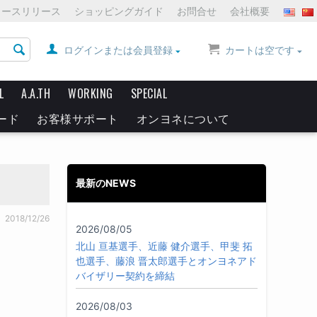
ュースリリース
ショッピングガイド
お問合せ
会社概要
ログインまたは会員登録
カートは空です
L
A.A.TH
WORKING
SPECIAL
ード
お客様サポート
オンヨネについて
最新のNEWS
2018/12/26
2026/08/05
北山 亘基選手、近藤 健介選手、甲斐 拓
也選手、藤浪 晋太郎選手とオンヨネアド
バイザリー契約を締結
2026/08/03