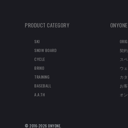
PRODUCT CATEGORY
ONYONE
SKI
ORIG
SNOW BOARD
契約
CYCLE
スペ
BRIKO
ウェ
TRAINING
カタ
BASEBALL
お客
A.A.TH
オン
© 2016-2026 ONYONE.