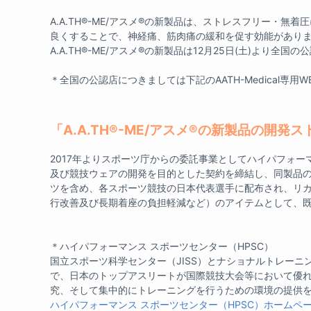
A.A.TH®-ME/アスメ®の新製品は、ストレスフリー・
良くすることで、神経痛、筋肉痛の緩和を促す効能があり
A.A.TH®-ME/アスメ®の新製品は12月25日(土)より全
＊
全国の公認店につきましては下記のAATH-Medical専用
「A.A.TH®-ME/アスメ®の新製品の開発
2017年よりスポーツ庁からの委託事業としてハイパフォー
及び競技ウェアの開発を目的とした契約を締結し、同製品
ツを含め、各スポーツ競技の日本代表選手に配布され、リ
行改善及び長期着座の負担軽減など）のアイテムとして、
＊ハイパフォーマンス スポーツセンター（HPSC）
国立スポーツ科学センター（JISS）とナショナルトレーニ
で、日本のトップアスリートが国際競技大会等において優
究、そして集中的にトレーニングを行うための環境の提供を
ハイパフォーマンス スポーツセンター（HPSC）ホームペ