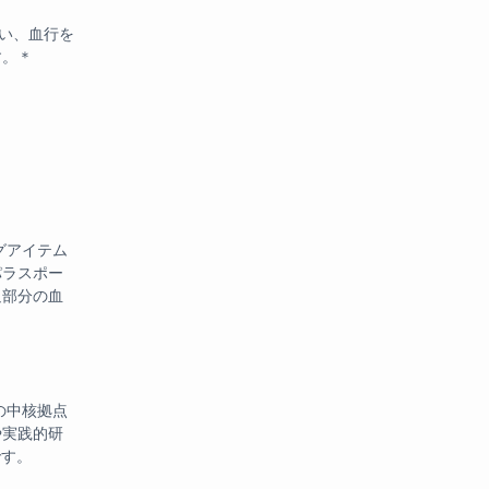
とい、血行を
す。＊
グアイテム
パラスポー
迫部分の血
の中核拠点
や実践的研
です。