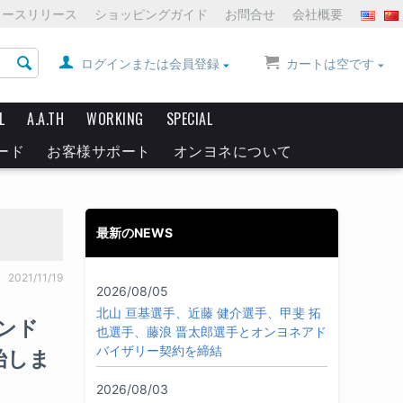
ュースリリース
ショッピングガイド
お問合せ
会社概要
ログインまたは会員登録
カートは空です
L
A.A.TH
WORKING
SPECIAL
ード
お客様サポート
オンヨネについて
最新のNEWS
2021/11/19
2026/08/05
北山 亘基選手、近藤 健介選手、甲斐 拓
ンド
也選手、藤浪 晋太郎選手とオンヨネアド
バイザリー契約を締結
始しま
2026/08/03