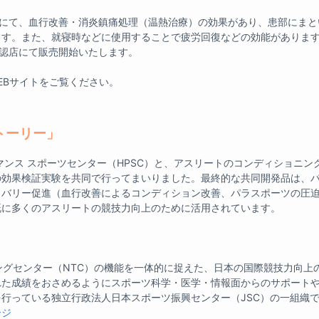
無着圧にて、血行改善・消炎鎮痛処理（温熱治療）の効果があり、患部にま
ます。また、就寝時などに使用することで疲労回復などの効能がありま
国の公認店にて販売開始いたします。
WEBサイトをご覧ください。
ストーリー」
マンス スポーツセンター（HPSC）と、アスリートのコンディショニン
の効果検証実験を共同で行ってまいりました。最終的な共同開発品は、
カバリー促進（血行改善によるコンディション改善、パラスポーツの圧
既に多くのアスリートの競技力向上のために活用されています。
ングセンター（NTC）の機能を一体的に捉えた、日本の国際競技力向上
れた成績をおさめるようにスポーツ科学・医学・情報面からのサポート
行っている独立行政法人日本スポーツ振興センター（JSC）の一組織
ージ