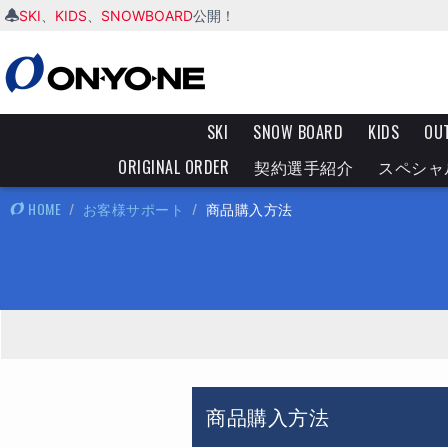
SKI
KIDS
SNOWBOARD
、
、
公開！
SKI
SNOW BOARD
KIDS
OU
ORIGINAL ORDER
契約選手紹介
スペシャ
HOME
/
お客様サポート
/
商品購入方法
商品購入方法