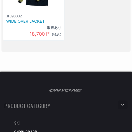
JFJ98002
WIDE OVER JACKET
取扱あり
18,700
円
(税込)
PRODUCT CATEGORY
SKI
SNOW BOARD