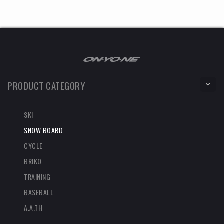
PRODUCT CATEGORY
SKI
SNOW BOARD
CYCLE
BRIKO
TRAINING
BASEBALL
A.A.TH