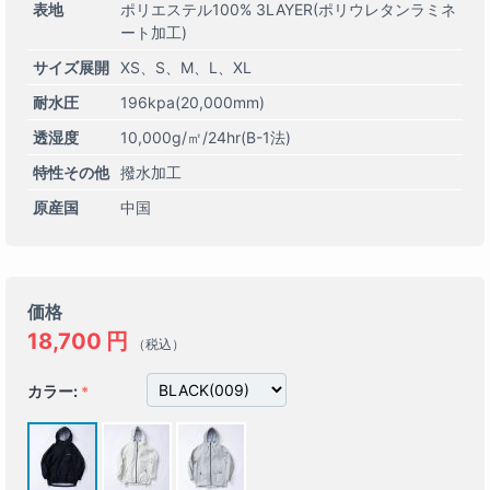
表地
ポリエステル100% 3LAYER(ポリウレタンラミネ
ート加工)
サイズ展開
XS
S
M
L
XL
耐水圧
196kpa(20,000mm)
透湿度
10,000g/㎡/24hr(B-1法)
特性その他
撥水加工
原産国
中国
価格
18,700
円
（税込）
カラー: