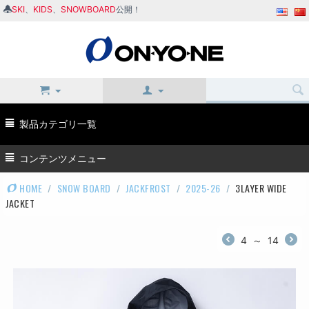
SKI
、
KIDS
、
SNOWBOARD
公開！
製品カテゴリ一覧
コンテンツメニュー
HOME
/
SNOW BOARD
/
JACKFROST
/
2025-26
/
3LAYER WIDE
JACKET
4
～
14