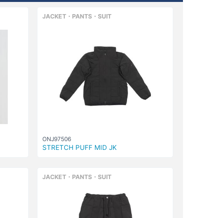
JACKET・PANTS・SUIT
ONJ97506
STRETCH PUFF MID JK
JACKET・PANTS・SUIT