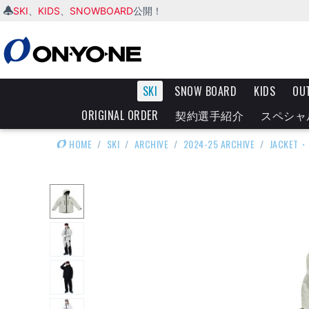
SKI
KIDS
SNOWBOARD
、
、
公開！
SKI
SNOW BOARD
KIDS
OU
ORIGINAL ORDER
契約選手紹介
スペシャ
HOME
/
SKI
/
ARCHIVE
/
2024-25 ARCHIVE
/
JACKET・