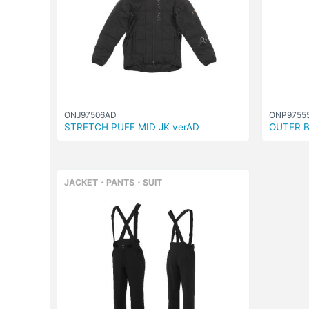
ONJ97506AD
ONP9755
STRETCH PUFF MID JK verAD
OUTER B
JACKET・PANTS・SUIT