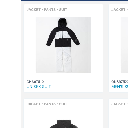
JACKET・PANTS・SUIT
JACKET・
ONS97510
ONS9752
UNISEX SUIT
MEN'S S
JACKET・PANTS・SUIT
JACKET・