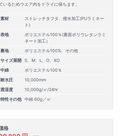
ているためウエア内をドライに保ちます。
素材
ストレッチタフタ、撥水加工(PUラミネー
ト)
表地
ポリエステル100％(裏面ポリウレタンラミ
ネート加工）
裏地
ポリエステル100%、その他
サイズ展開
S
M
L
O
XO
中綿
ポリエステル100％
耐水圧
10,000mm
透湿度
10,000g/㎡/24hr
特性その他
中綿 60g／㎡
価格