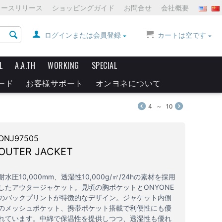
ュースリリース
ショッピングガイド
お問合せ
会社概要
ログインまたは会員登録
カートは空です
L
A.A.TH
WORKING
SPECIAL
ード
お客様サポート
オンヨネについて
4
～
10
ONJ97505
OUTER JACKET
耐水圧10,000mm、透湿性10,000g/㎡/24hの素材を採用
したアウタージャケット。見頃の胸ポケットとONYONE
のバックプリントが特徴的なデザイン。ジャケット内側
のメッシュポケット、携帯ポケット搭載で利便性にも優
れています。中綿で保温性を提供しつつ、透湿性も優れ