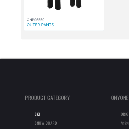
ONP96550
OUTER PANTS
PRODUCT CATEGORY
ONYONE
SKI
ORIG
SNOW BOARD
契約