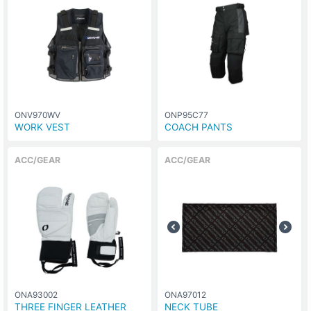
ONV970WV
ONP95C77
WORK VEST
COACH PANTS
ACC/GEAR
ACC/GEAR
ONA93002
ONA97012
THREE FINGER LEATHER
NECK TUBE