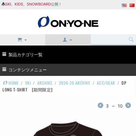
SKI
、
KIDS
、
SNOWBOARD
公開！
製品カテゴリ一覧
コンテンツメニュー
HOME
/
SKI
/
ARCHIVE
/
2024-25 ARCHIVE
/
ACC/GEAR
/
DP
LONG T-SHIRT [期間限定]
3
～
10