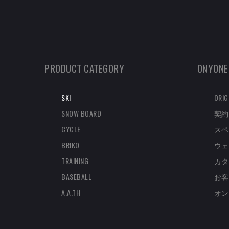
PRODUCT CATEGORY
ONYONE
SKI
ORIG
SNOW BOARD
契約
CYCLE
スペ
BRIKO
ウェ
TRAINING
カタ
BASEBALL
お客
A.A.TH
オン