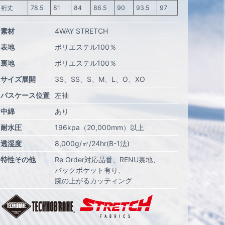
裄丈
78.5
81
84
86.5
90
93.5
97
素材
4WAY STRETCH
表地
ポリエステル100％
裏地
ポリエステル100％
サイズ展開
3S
SS
S
M
L
O
XO
パスケース位置
左袖
中綿
あり
耐水圧
196kpa（20,000mm）以上
透湿度
8,000g/㎡/24hr(B-1法)
特性その他
Re Order対応品番
RENU裏地
バックポケット有り
腕の上がるカッティング