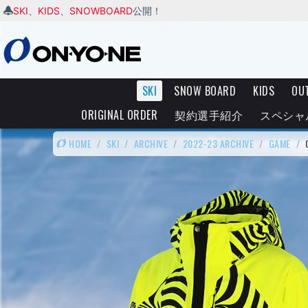
SKI
KIDS
SNOWBOARD
、
、
公開！
SKI
SNOW BOARD
KIDS
OU
ORIGINAL ORDER
契約選手紹介
スペシャ
HOME
/
SKI
/
ARCHIVE
/
2022-23 ARCHIVE
/
GAME
/