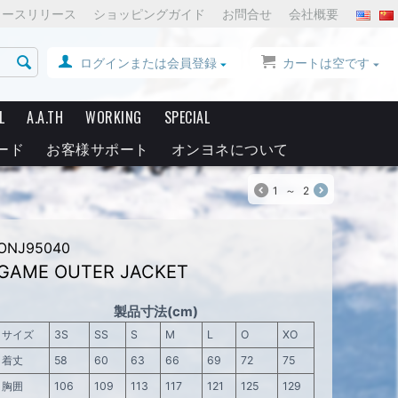
ュースリリース
ショッピングガイド
お問合せ
会社概要
ログインまたは会員登録
カートは空です
L
A.A.TH
WORKING
SPECIAL
ード
お客様サポート
オンヨネについて
1
～
2
ONJ95040
GAME OUTER JACKET
製品寸法(cm)
サイズ
3S
SS
S
M
L
O
XO
着丈
58
60
63
66
69
72
75
胸囲
106
109
113
117
121
125
129