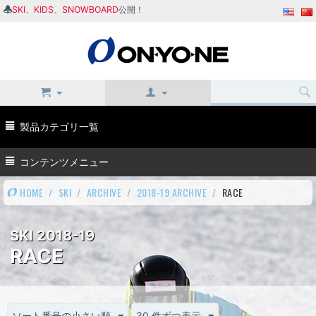
SKI
、
KIDS
、
SNOWBOARD
公開！
製品カテゴリ一覧
コンテンツメニュー
HOME
/
SKI
/
ARCHIVE
/
2018-19 ARCHIVE
/
RACE
SKI 2018-19
RACE
ソート番号の小さい順
30 件ずつ表示