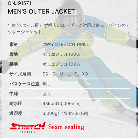
ONJ91571
MEN'S OUTER JACKET
年齢/スタイル問わず幅広いユーザーに対応出来るデザインのア
ウタージャケット。
素材
2WAY STRETCH TWILL
表地
ポリエステル100％
裏地
ポリエステル100％
サイズ展開
SS
S
M
L
O
XO
パスケース位置
無し
中綿
あり
耐水圧
98kpa(10,000mm)
透湿度
6,000g/㎡/24hr(B-1法)