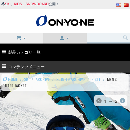
SKI
、
KIDS
、
SNOWBOARD
公開！
製品カテゴリ一覧
コンテンツメニュー
HOME
/
SKI
/
ARCHIVE
/
2018-19 ARCHIVE
/
PISTE
/
MEN'S
OUTER JACKET
1
～
2