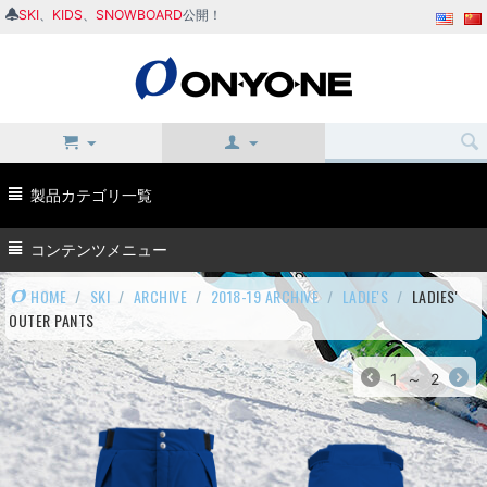
SKI
、
KIDS
、
SNOWBOARD
公開！
製品カテゴリ一覧
コンテンツメニュー
HOME
/
SKI
/
ARCHIVE
/
2018-19 ARCHIVE
/
LADIE'S
/
LADIES'
OUTER PANTS
1
～
2