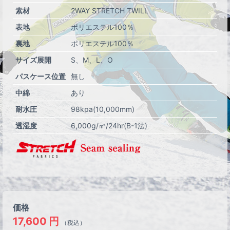
素材
2WAY STRETCH TWILL
表地
ポリエステル100％
裏地
ポリエステル100％
サイズ展開
S
M
L
O
パスケース位置
無し
中綿
あり
耐水圧
98kpa(10,000mm)
透湿度
6,000g/㎡/24hr(B-1法)
価格
17,600
円
（税込）