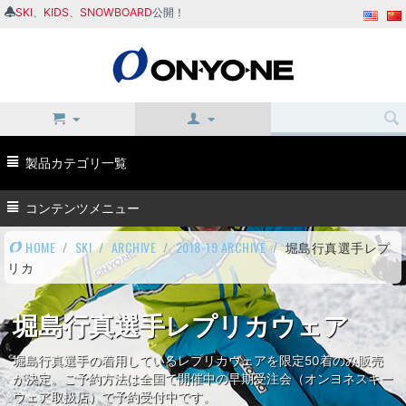
SKI
、
KIDS
、
SNOWBOARD
公開！
製品カテゴリ一覧
コンテンツメニュー
HOME
/
SKI
/
ARCHIVE
/
2018-19 ARCHIVE
/
堀島行真選手レプ
リカ
堀島行真選手レプリカウェア
堀島行真選手の着用しているレプリカウェアを限定50着のみ販売
が決定。ご予約方法は全国で開催中の早期受注会（オンヨネスキー
ウェア取扱店）で予約受付中です。