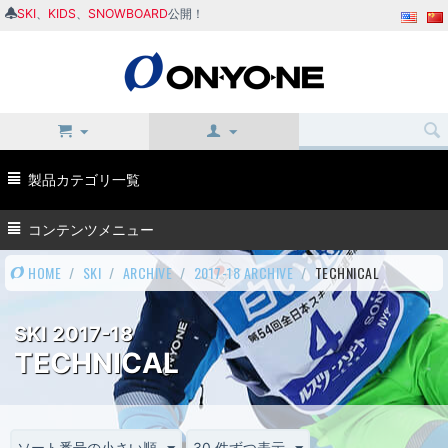
SKI
、
KIDS
、
SNOWBOARD
公開！
製品カテゴリ一覧
コンテンツメニュー
HOME
/
SKI
/
ARCHIVE
/
2017-18 ARCHIVE
/
TECHNICAL
SKI 2017-18
TECHNICAL
ソート番号の小さい順
30 件ずつ表示